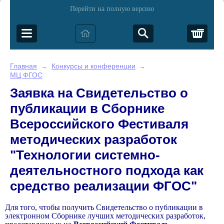
Перейти на полную версию
Корз
Главная
Конкурсы и конференции
→
→
МЦ ФГОС
Заявка на Свидетельство о
публикации в Сборнике
Всероссийского Фестиваля
методических разработок
"Технологии системно-
деятельностного подхода как
средство реализации ФГОС"
Для того, чтобы получить Свидетельство о публикации в
электронном Сборнике лучших методических разработок,