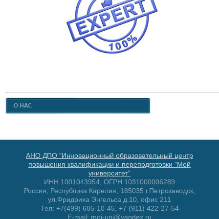
АНО ДПО "Инновационный образовательный центр
повышения квалификации и переподготовки "Мой
университет"
ИНН 1001043954, ОГРН 1031000006289
Россия, Республика Карелия, 185035 г.Петрозаводск,
ул.Фридриха Энгельса д.10, офис 211
Тел: +7(499) 685-10-45, +7 (911) 422-27-54
E-mail: moi-uni@yandex.ru