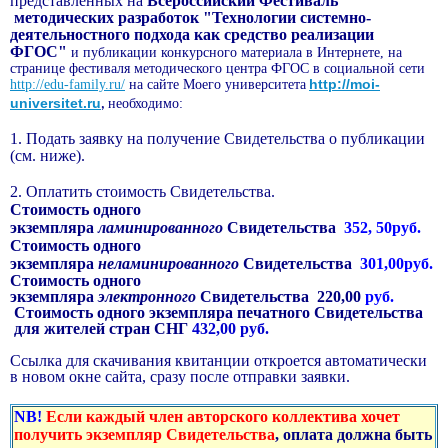
представленных на
Всероссийский Фестиваль
методических разработок "Технологии системно-
деятельностного подхода как средство реализации
ФГОС"
и публикации конкурсного материала в Интернете, на
странице фестиваля методического центра ФГОС в социальной сети
http://moi-
http://edu-family.ru/
на сайте Моего университета
universitet.ru
необходимо:
,
1. Подать заявку на получение Свидетельства о публикации
(см. ниже).
2. Оплатить стоимость Свидетельства.
Стоимость одного
экземпляра
ламинированного
Свидетельства
352, 50руб.
Стоимость одного
экземпляра
неламинированного
Свидетельства
301,00руб.
Стоимость одного
экземпляра
электронного
Свидетельства 220,00
руб.
Стоимость одного экземпляра печатного Свидетельства
для жителей стран СНГ
432,00 руб.
Ссылка для скачивания квитанции откроется автоматически
в новом окне сайта, сразу после отправки заявки.
NB!
Если каждый член авторского коллектива хочет
получить экземпляр Свидетельства
, оплата должна быть