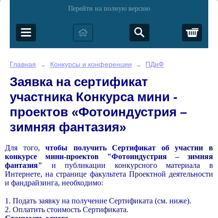
Перейти на полную версию
Корз
Главная
Конкурсы и конференции
ПДиФ
→
→
Заявка на сертификат
участника Конкурса мини -
проектов «Фотоиндустрия –
зимняя фантазия»
Для того,
чтобы получить Сертификат
об участии в
конкурсе мини-проектов "Фотоиндустрия – зимняя
фантазия"
и публикации конкурсного материала в
Интернете, на странице факультета Проектной деятельности
и фандрайзинга, необходимо:
1. Подать заявку на получение Сертификата (см. ниже).
2. Оплатить стоимость Сертификата.