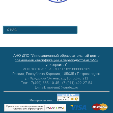
АНО ДПО "Инновационный образовательный центр
повышения квалификации и переподготовки "Мой
университет"
ИНН 1001043954, ОГРН 1031000006289
Россия, Республика Карелия, 185035 г.Петрозаводск,
ул.Фридриха Энгельса д.10, офис 211
Тел: +7(499) 685-10-45, +7 (911) 422-27-54
E-mail: moi-uni@yandex.ru
Мы принимаем: