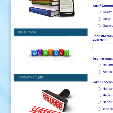
Какой Серти
Печатн
Печатн
Элект
Если Вы выбр
документ
Этот почтовы
Вашим 
Адресо
Какой спосо
Через 
Через 
Через
Я прож