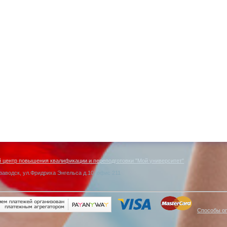
центр повышения квалификации и переподготовки "Мой университет"
заводск, ул.Фридриха Энгельса д.10, офис 211
Способы о