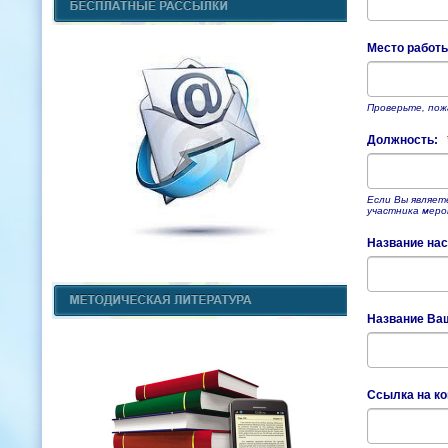
Место работ
Проверьте, пож
Должность:
Если Вы являет
участника меро
Название нас
Название Ва
Ссылка на ко