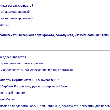
фикат вы заказываете?
*
ый ламинированный
ый неламинированный
ронный
али печатный вариант сертификата, пожалуйста, укажите полный и точны
й адрес является
домашним почтовым адресом
м образовательного учреждения, где Вы работаете
б оплаты Сертификата Вы выбираете?
*
Сбербанк России или другой коммерческий банк
почтовый перевод
 WebMoney
иваю за пределами России, пришлите мне, пожалуйста, реквизиты для перев