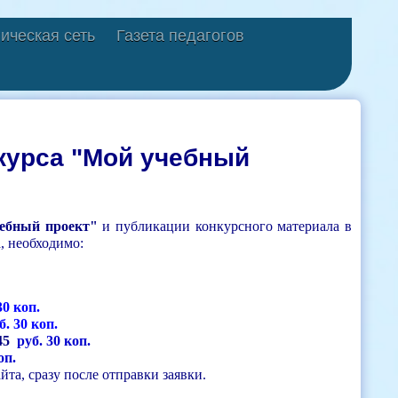
ическая сеть
Газета педагогов
нкурса "Мой учебный
чебный проект"
и публикации конкурсного материала в
, необходимо:
30 коп.
б. 30 коп.
45
руб. 30 коп.
оп.
та, сразу после отправки заявки.