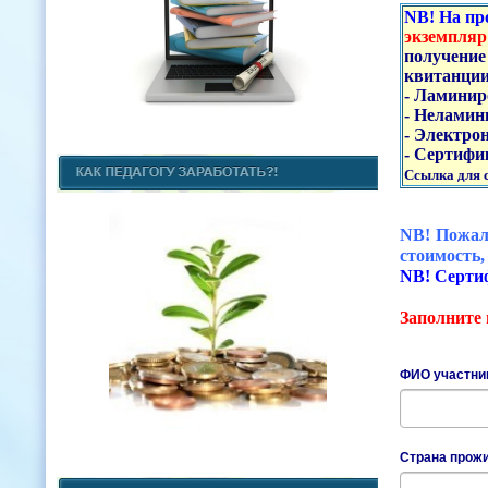
NB! На пр
экземпляр
получение
квитанции
- Ламинир
- Неламин
- Электро
- Сертифи
Ссылка для с
NB! Пожалу
стоимость
NB! Серти
Заполните 
ФИО участни
Страна прож