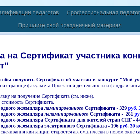
алификации педагогов
Профессиональная педагог
Пришлите свой праздничный материал
а на Сертификат участника ко
т"
тобы получить Сертификат
об участии в конкурсе "Мой у
 на странице факультета Проектной деятельности и фандрайзинга
аявку на получение Сертификата (см. ниже).
ь стоимость Сертификата.
 одного экземпляра
ламинированного
Сертификата - 329
руб. 
 одного экземпляра
неламинированного
Сертификата - 281
ру
 одного экземпляра Сертификата для жителей стран СНГ - 4
одного экземпляра электронного Сертификата - 196
руб. 30 к
скачивания квитанции откроется автоматически в новом окне сай