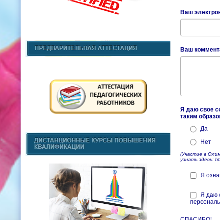
Ваш электро
Ваш коммента
Я даю свое с
таким образо
Да
Нет
(Участие в Оли
узнать здесь: htt
Я озна
Я даю 
персональ
СПАСИБО!