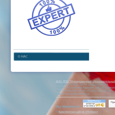
АНО ДПО "Инновационный образовательный 
ИНН 1001043954, ОГРН 1031000006289
Россия, Республика Карелия, 185035 г.Петро
Тел: +7(499) 685-10-45, +7 (911) 422-27-54
E-mail: moi-uni@yandex.ru
Мы принимаем:
©
Конструктор сайтов «Нубекс»