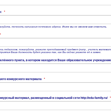
ы:
*
алуйста, точность написания почтового адреса. Иначе мы не сможем вам ответить.
*
есь педагогом, пожалуйста, укажите преподаваемый предмет (напр., учитель математ
приятия Ваша должность будет указана так, как Вы сейчас укажете её в заявке.
елённого пункта, в котором находится Ваше образовательное учреждени
шего конкурсного материала
*
нкурсный материал, размещенный в социальной сети http://edu-family.ru/
*