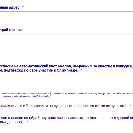
нный адрес
*
рий к заявке
огласие на автоматический учет баллов, набранных за участие в конкурс
м, подтверждаю свое участие в Олимпиаде.
*
мпиаде бесплатное. За участие в Олимпиаде можно получить сертификат и удостовер
p://www.moi-universitet.ru/Olimpiada/).
комилась/лся с Положением конкурса и согласна/сен со всеми их пунктами.
*
свое согласие на обработку моих личных данных, представленных в данной а
ных данных»).
*