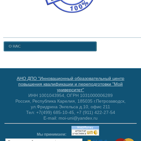
АНО ДПО "Инновационный образовательный центр
повышения квалификации и переподготовки "Мой
университет"
ИНН 1001043954, ОГРН 1031000006289
Россия, Республика Карелия, 185035 г.Петрозаводск,
ул.Фридриха Энгельса д.10, офис 211
Тел: +7(499) 685-10-45, +7 (911) 422-27-54
E-mail: moi-uni@yandex.ru
Мы принимаем: