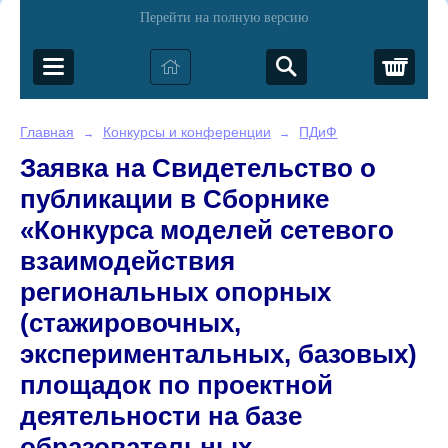
Перейти на полную версию
Корз
Главная
Конкурсы и конференции
ПДиФ
→
→
Заявка на Свидетельство о
публикации в Сборнике
«Конкурса моделей сетевого
взаимодействия
региональных опорных
(стажировочных,
экспериментальных, базовых)
площадок по проектной
деятельности на базе
образовательных