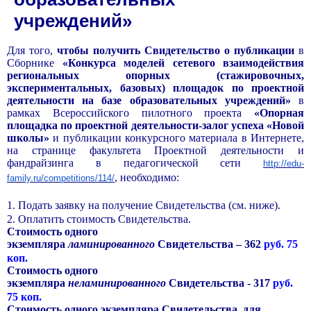
учреждений»
Для того,
чтобы получить Свидетельство о публикации
в
Сборнике
«Конкурса моделей сетевого взаимодействия
региональных опорных (стажировочных,
экспериментальных, базовых) площадок по проектной
деятельности на базе образовательных учреждений»
в
рамках Всероссийского пилотного проекта
«Опорная
площадка по проектной деятельности-залог успеха «Новой
школы»
и
публикации конкурсного материала в Интернете,
на странице факультета Проектной деятельности и
фандрайзинга в педагогической сети
http://edu-
, необходимо:
family.ru/competitions/114/
1. Подать заявку на получение Свидетельства (см. ниже).
2. Оплатить стоимость Свидетельства.
Стоимость одного
экземпляра
ламинированного
Свидетельства – 362
руб. 75
коп.
Стоимость одного
экземпляра
неламинированного
Свидетельства - 317
руб.
75 коп.
Стоимость одного экземпляра Свидетельства для