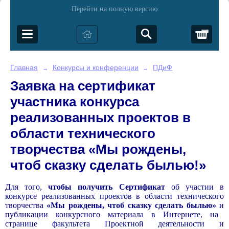
Перейти на полную версию
Корз
Главная
Конкурсы и конференции
ПДиФ
→
→
Заявка на сертификат
участника конкурса
реализованных проектов в
области технического
творчества «Мы рождены,
чтоб сказку сделать былью!»
Для того,
чтобы получить Сертификат
об участии в
конкурсе реализованных проектов в области технического
творчества
«Мы рождены, чтоб сказку сделать былью»
и
публикации конкурсного материала в Интернете, на
странице факультета Проектной деятельности и