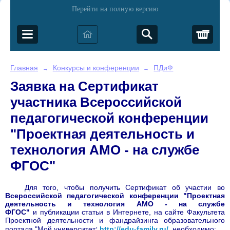
Перейти на полную версию
Корз
Главная
Конкурсы и конференции
ПДиФ
→
→
Заявка на Сертификат
участника Всероссийской
педагогической конференции
"Проектная деятельность и
технология АМО - на службе
ФГОС"
Для того, чтобы получить Сертификат об участии во
Всероссийской педагогической конференции "Проектная
деятельность и технология АМО - на службе
ФГОС"
и публикации статьи в Интернете, на сайте Факультета
Проектной деятельности и фандрайзинга образовательного
:
портала "Мой университет
http://edu-family.ru/
, необходимо: