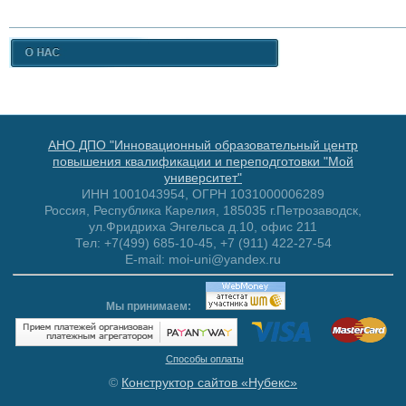
АНО ДПО "Инновационный образовательный центр
повышения квалификации и переподготовки "Мой
университет"
ИНН 1001043954, ОГРН 1031000006289
Россия, Республика Карелия, 185035 г.Петрозаводск,
ул.Фридриха Энгельса д.10, офис 211
Тел: +7(499) 685-10-45, +7 (911) 422-27-54
E-mail: moi-uni@yandex.ru
Мы принимаем:
Способы оплаты
©
Конструктор сайтов «Нубекс»