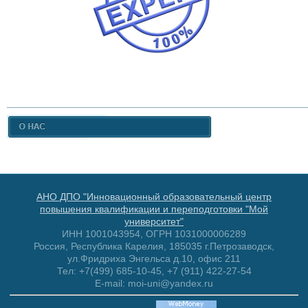
АНО ДПО "Инновационный образовательный центр
повышения квалификации и переподготовки "Мой
университет"
ИНН 1001043954, ОГРН 1031000006289
Россия, Республика Карелия, 185035 г.Петрозаводск,
ул.Фридриха Энгельса д.10, офис 211
Тел: +7(499) 685-10-45, +7 (911) 422-27-54
E-mail: moi-uni@yandex.ru