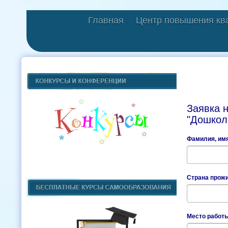
Главная
Центр повышения кв
Заявка 
"Дошколь
Фамилия, имя
Страна прож
Место работ