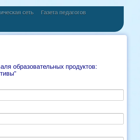
ическая сеть
Газета педагогов
валя образовательных продуктов:
ктивы"