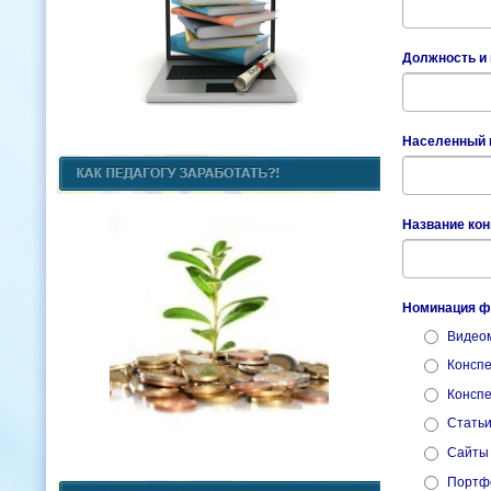
Должность и
Населенный п
Название ко
Номинация фе
Видео
Конспе
Конспе
Статьи
Сайты 
Портфо