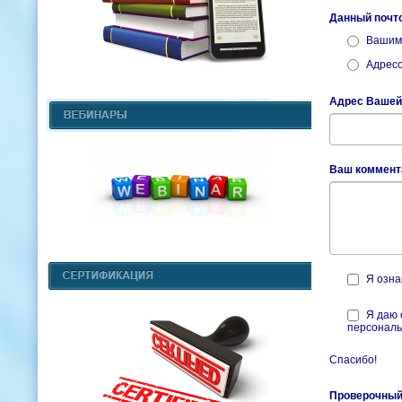
Данный почт
Вашим
Адресо
Адрес Вашей
Ваш коммента
Я озна
Я даю 
персональ
Спасибо!
Проверочный