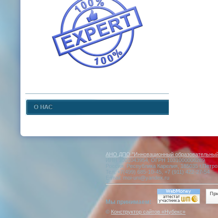
АНО ДПО "Инновационный образовательный 
ИНН 1001043954, ОГРН 1031000006289
Россия, Республика Карелия, 185035 г.Петро
Тел: +7(499) 685-10-45, +7 (911) 422-27-54
E-mail: moi-uni@yandex.ru
Мы принимаем:
©
Конструктор сайтов «Нубекс»