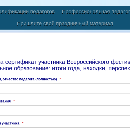
алификации педагогов
Профессиональная педагог
Пришлите свой праздничный материал
на сертификат участника Всероссийского фести
ное образование: итоги года, находки, перспе
, отчество педагога (полностью)
*
ивания
*
ы участника
*