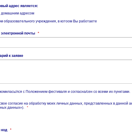
овый адрес является:
 домашним адресом
м образовательного учреждения, в котоом Вы работаете
 электронной почты
*
рий к заявке
комилась/лся с Положением фестиваля и согласна/сен со всеми их пунктами.
свое согласие на обработку моих личных данных, представленных в данной а
ных данных»).
*
 код
*