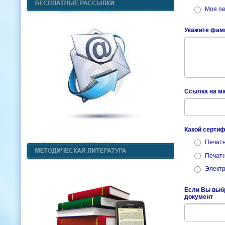
Моя пе
Укажите фами
Ссылка на ма
Какой серти
Печатн
Печатн
Элект
Если Вы выбр
документ