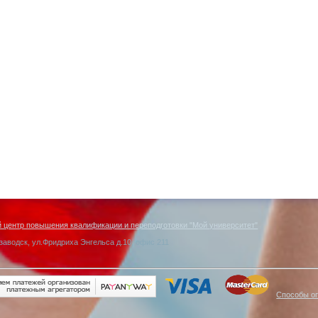
центр повышения квалификации и переподготовки "Мой университет"
заводск, ул.Фридриха Энгельса д.10, офис 211
Способы о