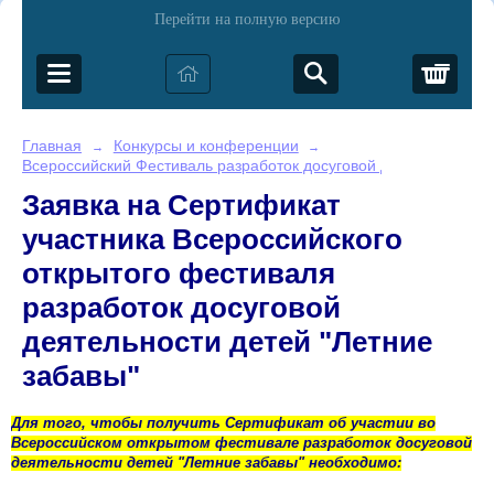
Перейти на полную версию
Корз
Главная
Конкурсы и конференции
→
→
Всероссийский Фестиваль разработок досуговой деятельности д
Заявка на Сертификат
участника Всероссийского
открытого фестиваля
разработок досуговой
деятельности детей "Летние
забавы"
Для того, чтобы получить Сертификат об участии во
Всероссийском открытом фестивале разработок досуговой
деятельности детей "Летние забавы"
не
обходимо: