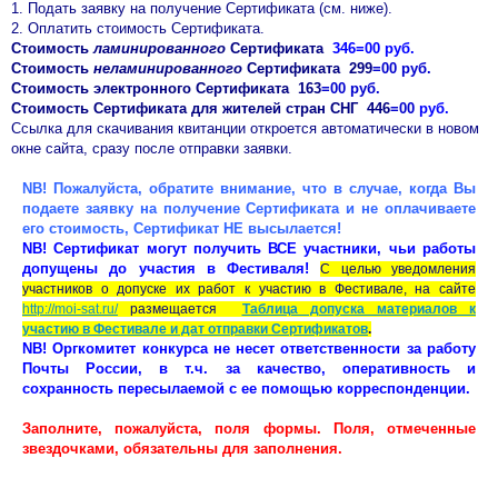
1. Подать заявку на получение Сертификата (см. ниже).
2. Оплатить стоимость Сертификата.
Стоимость
ламинированного
Сертификата
346=00 руб.
Стоимость
неламинированного
Сертификата 299
=00 руб.
Стоимость электронного Сертификата 163
=00 руб.
Стоимость Сертификата для жителей стран СНГ 446
=00
руб.
Ссылка для скачивания квитанции откроется автоматически в новом
окне сайта, сразу после отправки заявки.
NB! Пожалуйста, обратите внимание, что в случае, когда Вы
подаете заявку на получение Сертификата и не оплачиваете
его стоимость,
Сертификат НЕ высылается!
NB! Сертификат могут получить ВСЕ участники, чьи работы
допущены до участия в Фестиваля!
С целью уведомления
участников о допуске их работ к участию в Фестивале, на сайте
http://moi-sat.ru/
размещается
Таблица допуска материалов к
участию в Фестивале и дат отправки Сертификатов
.
NB! Оргкомитет конкурса не несет ответственности за работу
Почты России, в т.ч. за качество, оперативность и
сохранность пересылаемой с
ее помощью корреспонденции.
Заполните, пожалуйста, поля формы. Поля, отмеченные
звездочками, обязательны для заполнения.