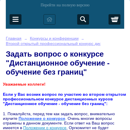
Перейти на полную версию
Корз
Главная
Конкурсы и конференции
→
→
Второй открытый профессиональный конкурс дистанционных кур
Задать вопрос о конкурсе
"Дистанционное обучение -
обучение без границ"
Уважаемые коллеги!
Если у Вас возник вопрос по участию во втором открытом
профессиональном конкурсе
дистанционных курсов
"Дистанционное обучение - обучение без границ"
:
1. Пожалуйста, перед тем как задать вопрос, внимательно
изучите
Положение о конкурсе
. Очень многие вопросы
отражены в данном документе. Если ответ на Ваш вопрос
имеется в
Положении о конкурсе
, Оргкомитет не будет