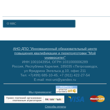
АНО ДПО "Инновационный образовательный центр
повышения квалификации и переподготовки "Мой
университет"
ИНН 1001043954, ОГРН 1031000006289
Россия, Республика Карелия, 185035 г.Петрозаводск,
ул.Фридриха Энгельса д.10, офис 211
Тел: +7(499) 685-10-45, +7 (911) 422-27-54
E-mail: moi-uni@yandex.ru
Мы принимаем:
Способы оплаты