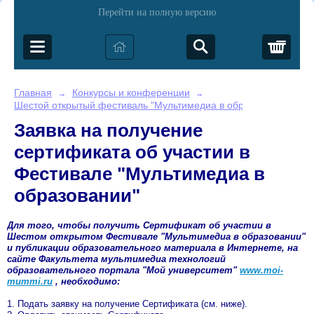
Перейти на полную версию
Корз
Главная
Конкурсы и конференции
→
→
Шестой открытый фестиваль "Мультимедиа в образовании"
Заявка на получение
сертификата об участии в
Фестивале "Мультимедиа в
образовании"
Для того, чтобы получить Сертификат об участии в
Шестом открытом Фестивале "Мультимедиа в образовании"
и публикации образовательного материала в Интернете, на
сайте Факультета мультимедиа технологий
образовательного портала "Мой университет"
www.moi-
mummi.ru
, необходимо:
1. Подать заявку на получение Сертификата (см. ниже).