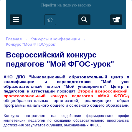
Перейти на полную версию
Корз
Главная
Конкурсы и конференции
→
→
Конкурс "Мой ФГОС-урок"
Всероссийский конкурс
педагогов "Мой ФГОС-урок"
АНО ДПО "Инновационный образовательный центр п
квалификации и переподготовки "Мой универ
образовательный портал "Мой университет", Центр по
педагогов к аттестации
проводят
Второй всероссийский 
профессиональный
конкурс педагогов
«Мой ФГОС-ур
общеобразовательных организаций, реализующих образов
программы начального общего и основного общего образования
.
Конкурс направлен на
содействие формированию професс
компетенций педагогов по созданию образовательного пространства
.
достижения результатов обучения, обозначенных ФГОС