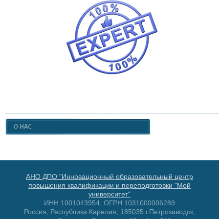
АНО ДПО "Инновационный образовательный центр
повышения квалификации и переподготовки "Мой
университет"
ИНН 1001043954, ОГРН 1031000006289
Россия, Республика Карелия, 185035 г.Петрозаводск,