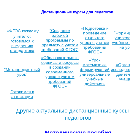
Дистанционные курсы для педагогов
«Подготовка и
"Создание
«ФГОС каждому
проведение
"Формир
рабочей
учителю:
открытого
универс
программы по
готовимся к
урока с учетом
учебных д
предмету с учетом
внедрению
требований
на уро
требований ФГОС"
стандартов»
ФГОС»
«Образовательные
«Урок
сервисы и ресурсы
математики,
«Органи
в создании
"Метапредметный
формирующий
исследоват
современного
урок"
универсальные
деятель
урока с учетом
учебные
учащи
требований
действия»
ФГОС»
Готовимся к
аттестации
Другие актуальные дистанционные курсы 
педагогов
Методические пособия