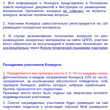
1. Вся информация о Конкурсе представлена в Положении 
пакете конкурсных документов и Инструкции по размещению к
материалов. Оргкомитет конкурса
не отвечает
на вопросы уч
конкурса, включая технические вопросы.
2. Участники Конкурса самостоятельно регистрируются на сай
размещают конкурсные материалы.
3. В случае возникновения технических вопросов по реги
размещению конкурсных материалов на сайте ЦППА, участники
могут обратиться за консультацией в комиссию технических экс
исключительно
через
Форум технической поддержки участников 
Поощрение участников Конкурса
:
пределяются три призовых места (I, II, III) по каждому напра
1.
О
Дополнительно в каждом направлении Конкурса
10% из числа у
направления
, за исключением абсолютного победителя, побе
призеров Конкурса, работы которых набрали наибольшее к
баллов,
признаются его лауреатами
.
Призовые места могут быть отданы как творческим коллектив
индивидуальным участникам.
Список награжденных участников будет размещен на сайт
2.
подготовки педагогов к аттестации портала Мой университет