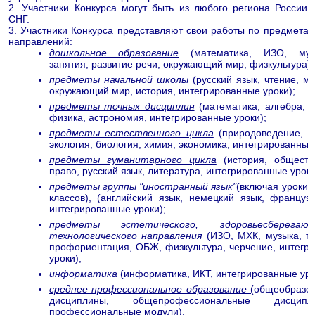
2. Участники Конкурса могут быть из любого региона России 
СНГ.
3. Участники Конкурса представляют свои работы по предметам
направлений:
дошкольное образование
(математика, ИЗО, муз
занятия, развитие речи, окружающий мир, физкультура);
предметы начальной школы
(русский язык, чтение, м
окружающий мир, история, интегрированные уроки);
предметы точных дисциплин
(математика, алгебра, г
физика, астрономия, интегрированные уроки);
предметы естественного цикла
(природоведение, г
экология, биология, химия, экономика, интегрированные 
предметы гуманитарного цикла
(история, обществ
право, русский язык, литература, интегрированные уроки
предметы группы "иностранный язык"
(включая уроки 
классов), (английский язык, немецкий язык, французс
интегрированные уроки);
предметы эстетического, здоровьесберега
технологического направления
(ИЗО, МХК, музыка, те
профориентация, ОБЖ, физкультура, черчение, интегр
уроки);
информатика
(информатика, ИКТ, интегрированные уро
среднее профессиональное образование
(
общеобразо
дисциплины, общепрофессиональные дисци
профессиональные модули).