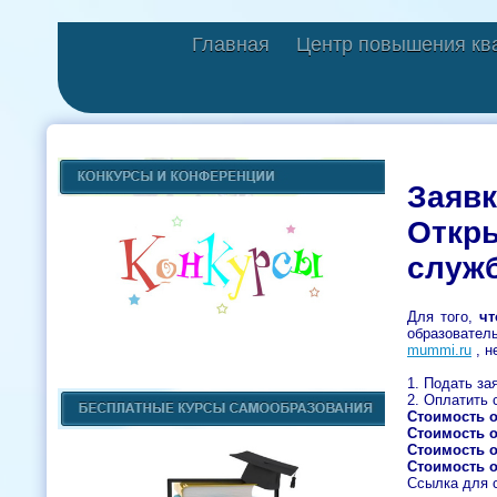
Главная
Центр повышения кв
Заявк
Откры
служ
Для того,
чт
образовател
mummi.ru
, н
1. Подать за
2. Оплатить 
Стоимость 
Стоимость 
Стоимость 
Стоимость 
Ссылка для с