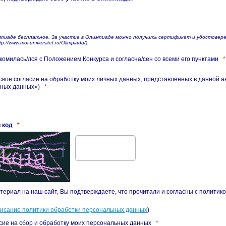
мпиаде бесплатное. За участие в Олимпиаде можно получить сертификат и удостовер
p://www.moi-universitet.ru/Olimpiada/).
комилась/лся с Положением Конкурса и согласна/сен со всеми его пунктами
*
свое согласие на обработку моих личных данных, представленных в данной а
ьных данных»)
*
 код
*
териал на наш сайт, Вы подтверждаете, что прочитали и согласны с политик
писание политики обработки персональных данных
)
сие на сбор и обработку моих персональных данных
*