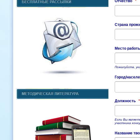
Отчество
*
Страна прож
Место работ
Пожалуйста, ук
Город/населе
Должность
*
Если Вы являет
участника конку
Название тво