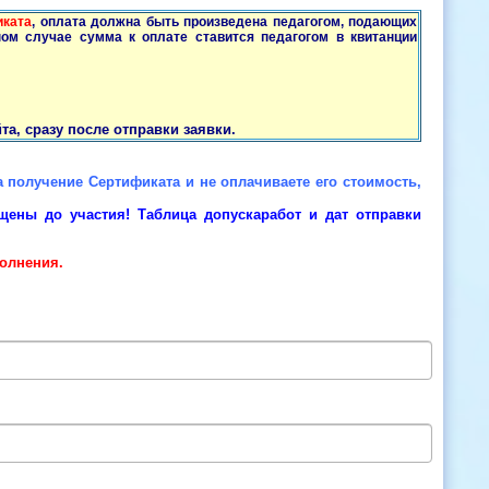
иката
, оплата должна быть произведена педагогом, подающих
ом случае сумма к оплате ставится педагогом в квитанции
а, сразу после отправки заявки.
на получение Сертификата и не оплачиваете его стоимость,
щены до участия! Таблица допускаработ и дат отправки
олнения.