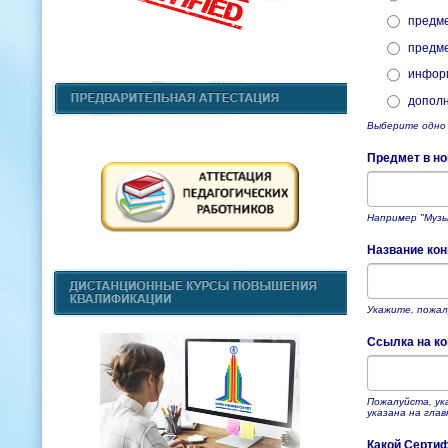
предме
предме
инфор
дополн
Выберите одно 
Предмет в н
Например "Музы
Название ко
Укажите, пожал
Ссылка на к
Пожалуйста, ука
указана на гла
Какой Серти