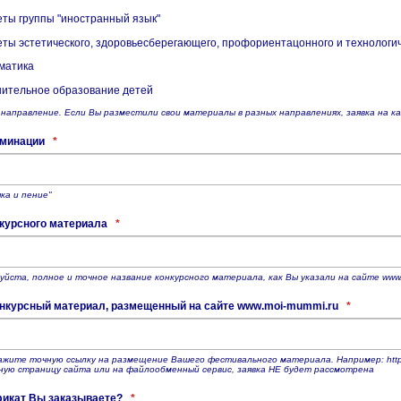
ты группы "иностранный язык"
ты эстетического, здоровьесберегающего, профориентацонного и технологи
матика
ительное образование детей
направление. Если Вы разместили свои материалы в разных направлениях, заявка на 
оминации
*
ка и пение"
нкурсного материала
*
уйста, полное и точное название конкурсного материала, как Вы указали на сайте www
онкурсный материал, размещенный на сайте www.moi-mummi.ru
*
жите точную ссылку на размещение Вашего фестивального материала. Например: http://m
вную страницу сайта или на файлообменный сервис, заявка НЕ будет рассмотрена
фикат Вы заказываете?
*