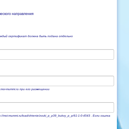
ческого направления
каждый сертификат должна быть подана отдельно
.moi-mummi.ru при его размещении
oi-mummi.ru/load/chtenie/zvuki_p_p39_bukvy_p_p/61-1-0-4543 . Если ссылка