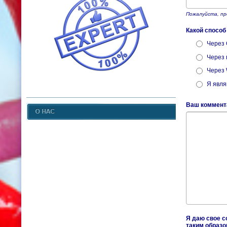
Пожалуйста, пр
Какой спосо
Через 
Через 
Через
Я явля
Ваш коммента
Я даю свое с
таким образо