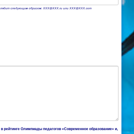
выглядит следующим образом: ХХХ@ХХХ.ru или XXX@XXX.com
е, в рейтинге Олимпиады педагогов «Современное образование» и,