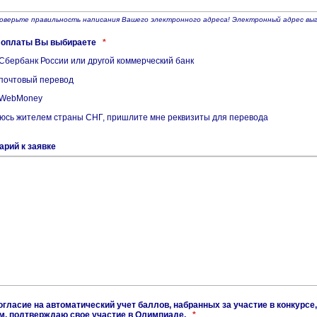
оверьте правильность написания Вашего электронного адреса! Электронный адрес 
б оплаты Вы выбираете
*
Сбербанк России или другой коммерческий банк
почтовый перевод
 WebMoney
юсь жителем страны СНГ, пришлите мне реквизиты для перевода
рий к заявке
огласие на автоматический учет баллов, набранных за участие в конкурс
м, подтверждаю свое участие в Олимпиаде.
*