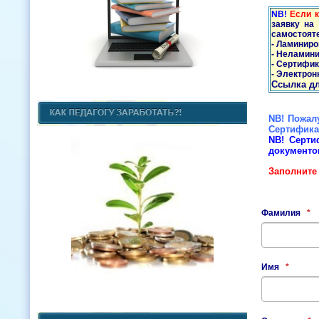
NB!
Если 
заявку на
самостоят
- Ламиниро
- Неламини
- Сертифик
- Электрон
Ссылка дл
NB! Пожалу
Сертифика
NB! Серти
документо
Заполните
Фамилия
*
Имя
*