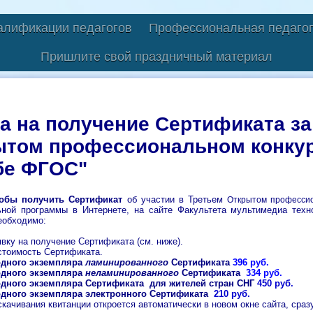
алификации педагогов
Профессиональная педагог
Пришлите свой праздничный материал
а на получение Сертификата за
том профессиональном конкур
бе ФГОС"
обы получить Сертификат
об участии в Третьем
Открытом профессио
ьной программы в Интернете, на сайте Факультета мультимедиа техн
еобходимо:
явку на получение Сертификата (см. ниже).
стоимость Сертификата.
одного экземпляра
ламинированного
Сертификата
396 руб.
одного экземпляра
неламинированного
Сертификата
334 руб.
одного экземпляра Сертификата
для жителей стран СНГ
450 руб.
одного экземпляра электронного Сертификата
210 руб.
качивания квитанции откроется автоматически в новом окне сайта, сразу