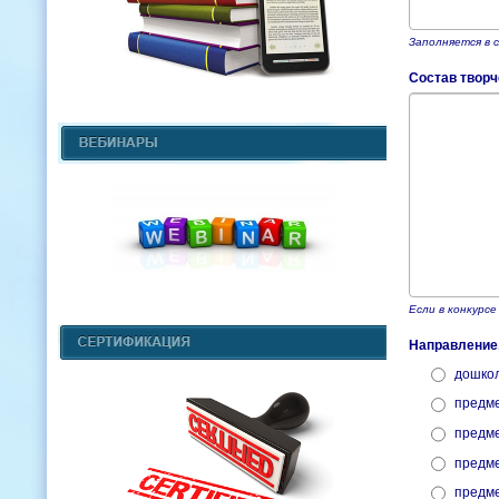
Заполняется в с
Состав творч
Если в конкурс
Направление,
дошкол
предме
предме
предме
предме