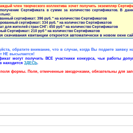
каждый член творческого коллектива хочет получить экземпляр Сертиф
 получение Сертификата в сумме за количество сертификатов. В данн
ельно:
ванный сертификат: 396 руб. * на количество Сертификатов
рованный сертификат: 334 руб. * на количество Сертификатов
ат для жителей стран СНГ: 450 руб * на количество Сертификатов
ный Сертификат: 210 руб * на количество Сертификатов
я скачивания квитанции откроется автоматически в новом окне сайт
йста, обратите внимание, что в случае, когда Вы подаете заявку 
т НЕ высылается!
фикат могут получить ВСЕ участники конкурса, чьи работы допу
в находится
ЗДЕСЬ
.
 поля формы. Поля, отмеченные звездочками, обязательны для зап