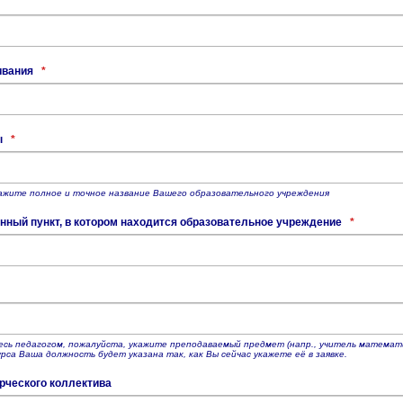
ивания
*
ы
*
ажите полное и точное название Вашего образовательного учреждения
нный пункт, в котором находится образовательное учреждение
*
есь педагогом, пожалуйста, укажите преподаваемый предмет (напр., учитель математ
рса Ваша должность будет указана так, как Вы сейчас укажете её в заявке.
рческого коллектива