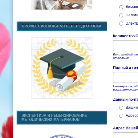
Ламин
Нелам
Элект
Количество С
Если каждый чл
отдельно!
Полный и точ
Пожалуйста, об
высылается тол
Данный почт
Вашим 
Адресо
Адрес Вашей