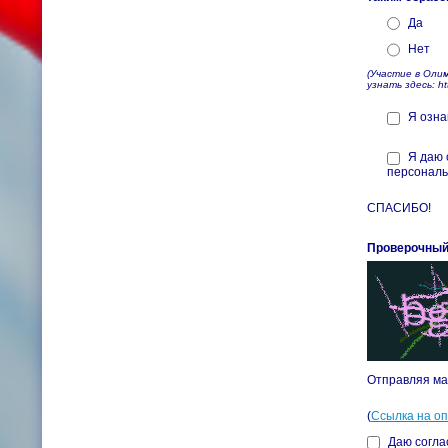
Да
Нет
(Участие в Оли
узнать здесь: htt
Я озна
Я даю 
персонал
СПАСИБО!
Проверочный
Отправляя ма
(
Ссылка на о
Даю согла