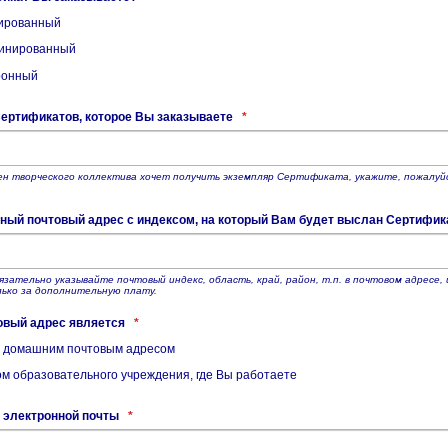
ированный
инированный
ронный
ертификатов, которое Вы заказываете
*
ен творческого коллектива хочет получить экземпляр Сертификата, укажите, пожалуйс
ный почтовый адрес с индексом, на который Вам будет выслан Сертифик
язательно указывайте почтовый индекс, область, край, район, т.п. в почтовом адрес
ько за дополнительную плату.
овый адрес является
*
домашним почтовым адресом
м образовательного учреждения, где Вы работаете
 электронной почты
*