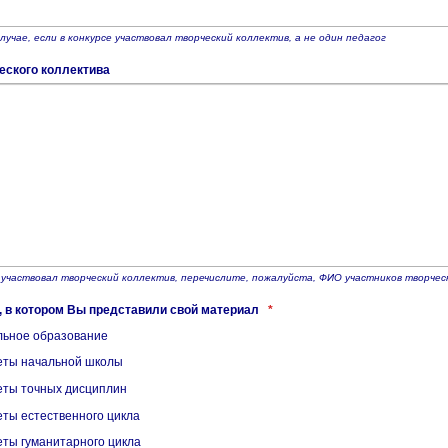
лучае, если в конкурсе участвовал творческий коллектив, а не один педагог
еского коллектива
е участвовал творческий коллектив, перечислите, пожалуйста, ФИО участников творч
 в котором Вы представили свой материал
*
ьное образование
ты начальной школы
ты точных дисциплин
ты естественного цикла
ты гуманитарного цикла