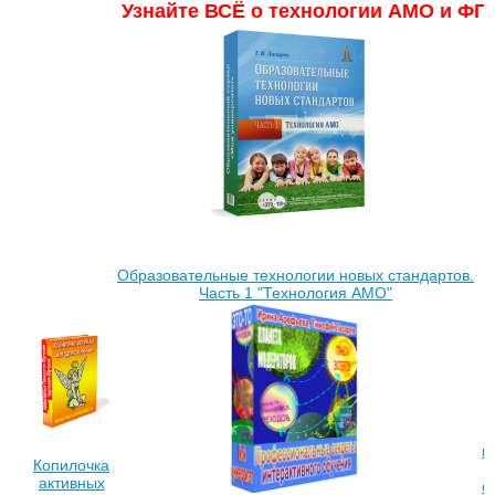
Узнайте ВСЁ о технологии АМО и ФГ
Образовательные технологии новых стандартов.
Часть 1 "Технология АМО"
м
Копилочка
активных
о