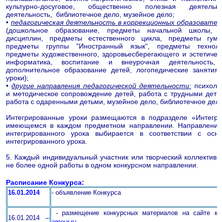
культурно-досуговое, общественно полезная деятельн
деятельность, библиотечное дело, музейное дело;
•
педагогическая деятельность в коррекционных образовател
(дошкольное образование, предметы начальной школы, 
дисциплин, предметы естественного цикла, предметы гума
предметы группы "Иностранный язык", предметы технолог
предметы художественного, здоровьесберегающего и эстетичес
информатика, воспитание и внеурочная деятельность, 
дополнительное образование детей, логопедические занятия,
уроки);
•
другие направления педагогической деятельности:
психолог
и методическое сопровождение детей, работа с трудными деть
работа с одаренными детьми, музейное дело, библиотечное дело
Интегрированные уроки размещаются в подразделе «Интегри
имеющемся в каждом предметном направлении. Направлени
интегрированного урока выбирается в соответствии с ос
интегрированного урока.
5. Каждый индивидуальный участник или творческий коллектив 
не более одной работы в одном конкурсном направлении.
Расписание Конкурса:
16.01.2014
- объявление Конкурса
- размещение конкурсных материалов на сайте ко
16.01.
2014
–
amour.ru