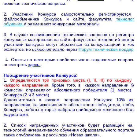
включая технические вопросы.
2. Участники Конкурса самостоятельно регистрируются
файлообменнике Конкурса и сайте факультета
т
ехнологи
обучения
и размещают конкурсные материалы.
3. В случае возникновения технических вопросов по регистр
конкурсных материалов на сайте факультета технологий интерак
участники конкурса могут обратиться за консультацией в ком
экспертов, но
исключительно
через
Форум технической поддерж
4. Ответы на некоторые наиболее часто задаваемые вопросы 
посмотреть
здесь
.
Поощрение участников Конкурса:
1.
Определяются три призовых места (I, II, III) по каждому 
каждого направления.
Кроме того, в каждом направлении Кон
комиссии определяют
абсолютного победителя (1 место) 
Конкурса (2 и 3 места).
Дополнительно в каждом направлении Конкурса 1
0% из ч
направления,
за исключением абсолютного победителя, победи
Конкурса, работы которых набрали наибольшее количество балл
лауреатами
.
2. Список награжденных участников будет размещен на с
технологий интерактивного обучения образовательного портала 
также опубликован в рассылках «Новая школа».