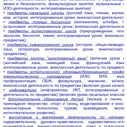
жизни и безопасность; физкультурные занятия, музыкальные за
ИЗО-деятельности, интегрированные занятия)
•
предметы начальной школы
(русский язык, чтение, матема
мир, история, интегрированные уроки, внеклассная деятельность
•
предметы точных дисциплин
(математика, алгебра, ге
астрономия, интегрированные уроки, внеклассная деятельность 
•
предметы естественного цикла
(природоведение, геогр
экология, биология, химия, интегрированные уроки, внеклассна
предметам);
•
предметы гуманитарного цикла
(история, обществоведени
язык, литература, интегрированные уроки, внеклассная 
предметам);
•
предметы группы "иностранный язык"
(включая уроки на
(английский язык, немецкий язык, французский язык,
интегрированные уроки, внеклассная деятельность по предметам
•
предметы эстетического, здоровьесберегающего, профор
технологического направления
(ИЗО, МХК, музыка,
профориентация, ОБЖ, физкультура, черчение, интегри
внеклассная деятельность по предметам (включая уроки начальн
•
информатика
(информатика, ИКТ, интегрированные уро
деятельность по предметам) (включая уроки начальных классов);
•
дополнительное образование детей
(музыка и пение, х
прикладное творчество, спорт и танец, моделирование и констр
компьютерные технологии, туризм, краеведение, экол
интеллектальное развитие);
•
воспитание и внеурочная деятельность по направле
оздоровительное, духовно-нравственное, художественно-эсте
познавательное, военно-патриотическое, этика и психология