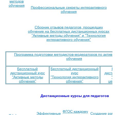
методов
обучения
Профессиональные секреты интерактивного
обучения
Сборник отзывов педагогов, прошедших
обучение на бесплатных дистанционных курсах
"Активные методы обучения" и "Технология
интерактивного обучения"
Программа подготовки методистов-модераторов по актив
обучения
Бесплатный
Бесплатный дистанционный
Б
дистанционный курс
курс
диста
"Активные методы
"Технология интерактивного
"
обучения"
обучения"
цел
Дистанционные курсы для педагогов
ФГОС каждому
Эффективные
Создание раб