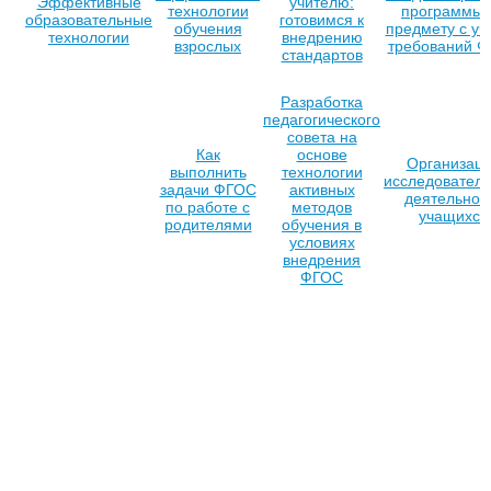
Эффективные
учителю:
технологии
программы 
образовательные
готовимся к
обучения
предмету с уч
технологии
внедрению
взрослых
требований 
стандартов
Разработка
педагогического
совета на
Как
основе
Организац
выполнить
технологии
исследователь
задачи ФГОС
активных
деятельнос
по работе с
методов
учащихся
родителями
обучения в
условиях
внедрения
ФГОС