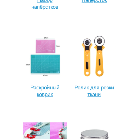
Набор
Напёрсток
напёрстков
Раскройный
Ролик для резки
коврик
ткани