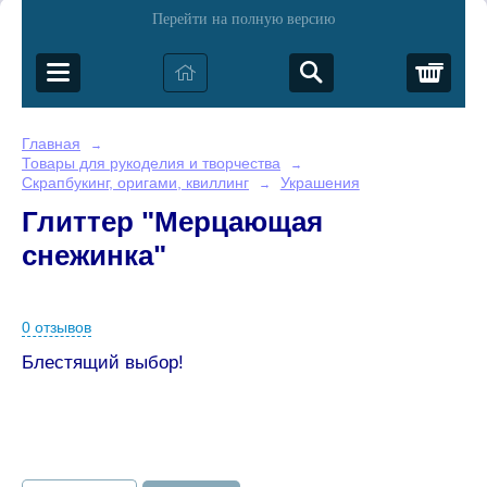
Перейти на полную версию
Корз
Главная
→
Товары для рукоделия и творчества
→
Скрапбукинг, оригами, квиллинг
Украшения
→
Глиттер "Мерцающая
снежинка"
0 отзывов
Блестящий выбор!