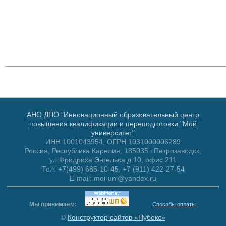
АНО ДПО "Инновационный образовательный центр
повышения квалификации и переподготовки "Мой
университет"
ИНН 1001043954, ОГРН 1031000006289
Россия, Республика Карелия, 185035 г.Петрозаводск,
ул.Фридриха Энгельса д.10, офис 211
Тел: +7(499) 685-10-45, +7 (911) 422-27-54
E-mail: moi-uni@yandex.ru
Мы принимаем:
Способы оплаты
©
Конструктор сайтов «Нубекс»