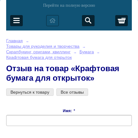
Перейти на полную версию
Корз
Главная
→
Товары для рукоделия и творчества
→
Скрапбукинг, оригами, квиллинг
Бумага
→
→
Крафтовая бумага для открыток
Отзыв на товар «Крафтовая
бумага для открыток»
Вернуться к товару
Все отзывы
Имя:
*