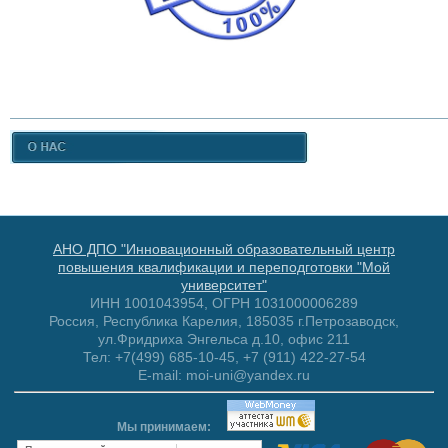
АНО ДПО "Инновационный образовательный центр
повышения квалификации и переподготовки "Мой
университет"
ИНН 1001043954, ОГРН 1031000006289
Россия, Республика Карелия, 185035 г.Петрозаводск,
ул.Фридриха Энгельса д.10, офис 211
Тел: +7(499) 685-10-45, +7 (911) 422-27-54
E-mail: moi-uni@yandex.ru
Мы принимаем: