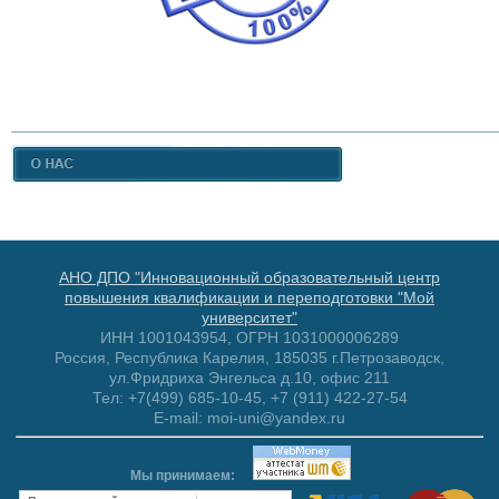
АНО ДПО "Инновационный образовательный центр
повышения квалификации и переподготовки "Мой
университет"
ИНН 1001043954, ОГРН 1031000006289
Россия, Республика Карелия, 185035 г.Петрозаводск,
ул.Фридриха Энгельса д.10, офис 211
Тел: +7(499) 685-10-45, +7 (911) 422-27-54
E-mail: moi-uni@yandex.ru
Мы принимаем: