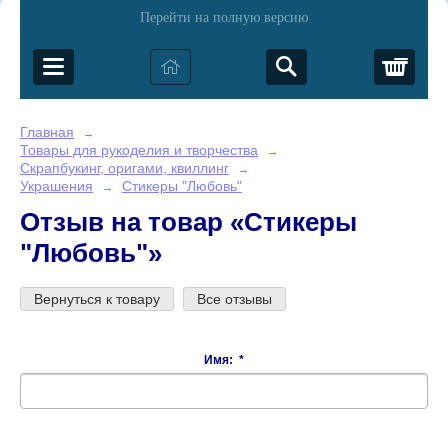
Перейти на полную версию
Корз
Главная
→
Товары для рукоделия и творчества
→
Скрапбукинг, оригами, квиллинг
→
Украшения
Стикеры "Любовь"
→
Отзыв на товар «Стикеры
"Любовь"»
Вернуться к товару
Все отзывы
Имя:
*