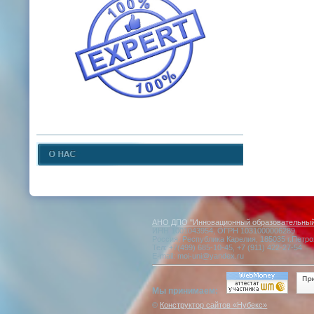
АНО ДПО "Инновационный образовательный 
ИНН 1001043954, ОГРН 1031000006289
Россия, Республика Карелия, 185035 г.Петро
Тел: +7(499) 685-10-45, +7 (911) 422-27-54
E-mail: moi-uni@yandex.ru
Мы принимаем:
©
Конструктор сайтов «Нубекс»