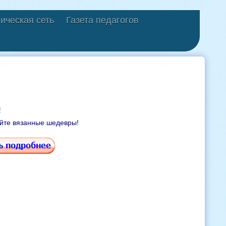
ическая сеть
Газета педагогов
в
йте вязанные шедевры!