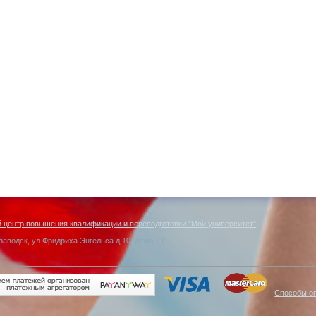
центр повышения квалификации и переподготовки "Мой университет"
заводск, ул.Фридриха Энгельса д.10, офис 211
Способы о