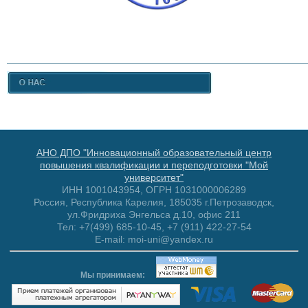
АНО ДПО "Инновационный образовательный центр
повышения квалификации и переподготовки "Мой
университет"
ИНН 1001043954, ОГРН 1031000006289
Россия, Республика Карелия, 185035 г.Петрозаводск,
ул.Фридриха Энгельса д.10, офис 211
Тел: +7(499) 685-10-45, +7 (911) 422-27-54
E-mail: moi-uni@yandex.ru
Мы принимаем: