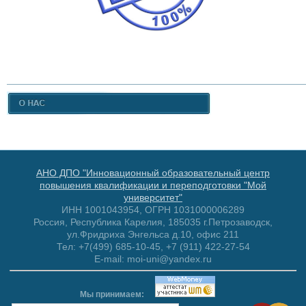
АНО ДПО "Инновационный образовательный центр
повышения квалификации и переподготовки "Мой
университет"
ИНН 1001043954, ОГРН 1031000006289
Россия, Республика Карелия, 185035 г.Петрозаводск,
ул.Фридриха Энгельса д.10, офис 211
Тел: +7(499) 685-10-45, +7 (911) 422-27-54
E-mail: moi-uni@yandex.ru
Мы принимаем: