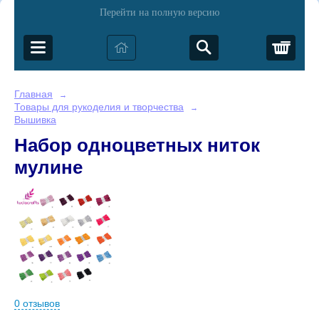
Перейти на полную версию
Корз
Главная
→
Товары для рукоделия и творчества
→
Вышивка
Набор одноцветных ниток
мулине
0 отзывов