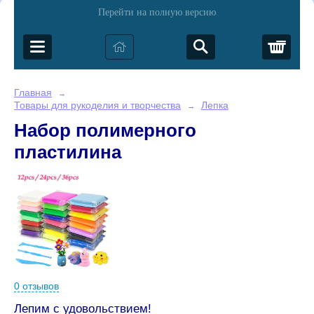
Перейти на полную версию
Корз
Главная
→
Товары для рукоделия и творчества
Лепка
→
Набор полимерного
пластилина
0 отзывов
Лепим с удовольствием!