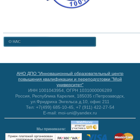
АНО ДПО "Инновационный образовательный центр
повышения квалификации и переподготовки "Мой
университет"
ИНН 1001043954, ОГРН 1031000006289
Россия, Республика Карелия, 185035 г.Петрозаводск,
ул.Фридриха Энгельса д.10, офис 211
Тел: +7(499) 685-10-45, +7 (911) 422-27-54
E-mail: moi-uni@yandex.ru
Мы принимаем: