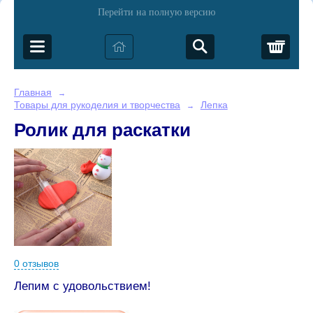
Перейти на полную версию
Корз
Главная
→
Товары для рукоделия и творчества
Лепка
→
Ролик для раскатки
0 отзывов
Лепим с удовольствием!