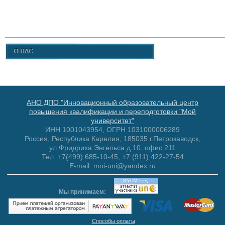
АНО ДПО "Инновационный образовательный центр
повышения квалификации и переподготовки "Мой
университет"
ИНН 1001043954, ОГРН 1031000006289
Россия, Республика Карелия, 185035 г.Петрозаводск,
ул.Фридриха Энгельса д.10, офис 211
Тел: +7(499) 685-10-45, +7 (911) 422-27-54
E-mail: moi-uni@yandex.ru
Мы принимаем:
Способы оплаты