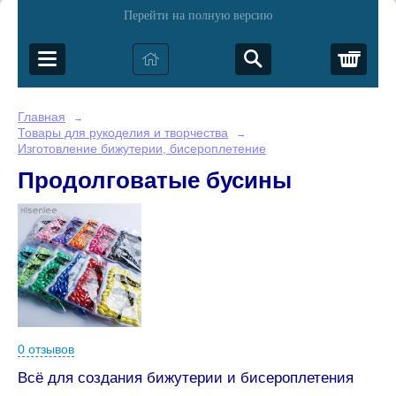
Перейти на полную версию
Корз
Главная
→
Товары для рукоделия и творчества
→
Изготовление бижутерии, бисероплетение
Продолговатые бусины
0 отзывов
Всё для создания бижутерии и бисероплетения