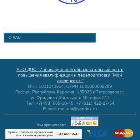
АНО ДПО "Инновационный образовательный центр
повышения квалификации и переподготовки "Мой
университет"
ИНН 1001043954, ОГРН 1031000006289
Россия, Республика Карелия, 185035 г.Петрозаводск,
ул.Фридриха Энгельса д.10, офис 211
Тел: +7(499) 685-10-45, +7 (911) 422-27-54
E-mail: moi-uni@yandex.ru
Мы принимаем: