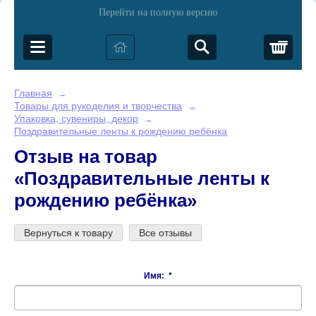
Перейти на полную версию
Корз
Главная
→
Товары для рукоделия и творчества
→
Упаковка, сувениры, декор
→
Поздравительные ленты к рождению ребёнка
Отзыв на товар
«Поздравительные ленты к
рождению ребёнка»
Вернуться к товару
Все отзывы
Имя:
*