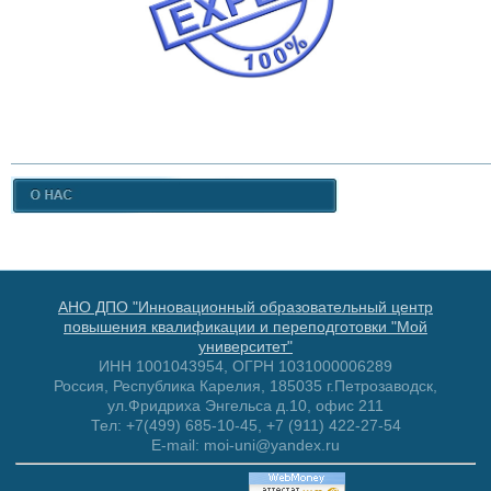
АНО ДПО "Инновационный образовательный центр
повышения квалификации и переподготовки "Мой
университет"
ИНН 1001043954, ОГРН 1031000006289
Россия, Республика Карелия, 185035 г.Петрозаводск,
ул.Фридриха Энгельса д.10, офис 211
Тел: +7(499) 685-10-45, +7 (911) 422-27-54
E-mail: moi-uni@yandex.ru