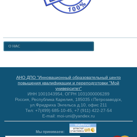
АНО ДПО "Инновационный образовательный центр
повышения квалификации и переподготовки "Мой
университет"
ИНН 1001043954, ОГРН 1031000006289
Россия, Республика Карелия, 185035 г.Петрозаводск,
ул.Фридриха Энгельса д.10, офис 211
Тел: +7(499) 685-10-45, +7 (911) 422-27-54
E-mail: moi-uni@yandex.ru
Мы принимаем: