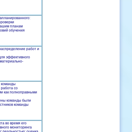
запланированного:
проверки
 нашим планам
овий обучения
 распределение работ и
для эффективного
 материально-
е команды
 работа со
ми как полноправными
лены команды были
стников команды
та во время его
вного мониторинга
с реальностью: оценка