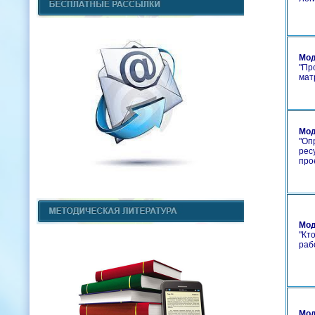
Мод
"
Про
матр
Мод
"
Оп
рес
про
Мод
"
Кто
раб
Мод