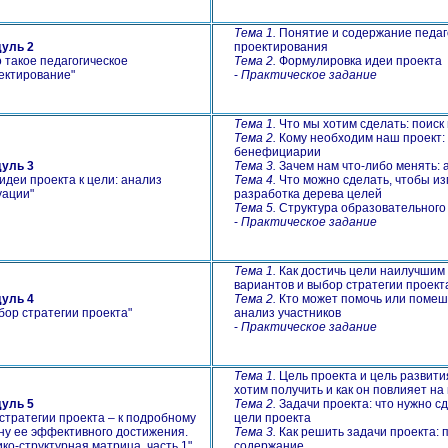
Тема 1.
Понятие и содержание педаг
уль 2
проектирования
 такое педагогическое
Тема 2.
Формулировка идеи проекта
ектирование"
-
Практическое задание
Тема 1.
Что мы хотим сделать: поиск
Тема 2.
Кому необходим наш проект:
бенефициарии
уль 3
Тема 3.
Зачем нам что-либо менять: 
идеи проекта к цели: анализ
Тема 4.
Что можно сделать, чтобы из
уации
"
разработка дерева целей
Тема 5.
Структура образовательного
-
Практическое задание
Тема 1.
Как достичь цели наилучшим 
вариантов и выбор стратегии проект
уль 4
Тема 2.
Кто может помочь или помеш
ор стратегии проекта
"
анализ участников
-
Практическое задание
Тема 1.
Цель проекта и цель развити
хотим получить и как он повлияет н
уль 5
Тема 2.
Задачи проекта: что нужно с
стратегии проекта – к подробному
цели проекта
ну ее эффективного достижения.
Тема 3.
Как решить задачи проекта: 
ико-структурная матрица, часть 1
"
содержание