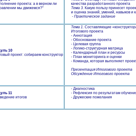
олнение проекта: а в верном ли
качества разработанного проекта
равлении мы движемся?
"
Тема 3.
Какую пользу принесет проек
и оценка знаний, умений, навыков и
-
Практическое задание
Тема 1.
Составляющие «конструктор
Итогового проекта
- Аннотация
- Обоснование проекта
- Целевая группа
- Логико-структурная матрица
уль 10
- Календарный план и ресурсы
говый проект: собираем конструктор
- План мониторинга и оценки
- Команда, которая выполняет проект
Презентация Итогового проекта
Обсуждение Итогового проекта
- Диагностика
уль 11
- Рефлексия по результатам обучени
ведение итогов
- Дружеские пожелания