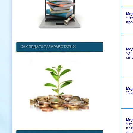
Мод
"
Что
про
Мод
"
От 
сит
Мод
"
Выб
Мод
"
От 
пла
Лог