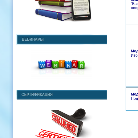
"
Вып
нап
Мод
Ито
Мод
Под