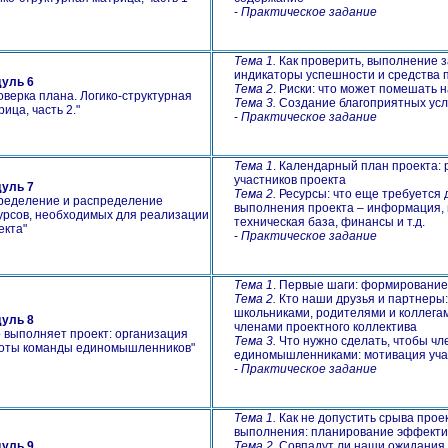
-
Практическое задание
Тема 1.
Как проверить, выполнение 
индикаторы успешности и средства 
уль 6
Тема 2
. Риски: что может помешать
верка плана. Логико-структурная
Тема 3.
Создание благоприятных усл
ица, часть 2.
"
-
Практическое задание
Тема 1
. Календарный план проекта:
участников проекта
уль 7
Тема 2.
Ресурсы: что еще требуется 
ределение и распределение
выполнения проекта – информация,
урсов, необходимых для реализации
техническая база, финансы и т.д.
екта
"
-
Практическое задание
Тема 1
. Первые шаги: формировани
Тема 2.
Кто наши друзья и партнеры:
школьниками, родителями и коллега
уль 8
членами проектного коллектива
 выполняет проект: организация
Тема 3.
Что нужно сделать, чтобы ч
оты команды единомышленников
"
единомышленниками: мотивация уча
-
Практическое задание
Тема 1.
Как не допустить срыва проек
выполнения: планирование эффекти
уль 9
Тема 2.
Совпадут ли наши ожидания 