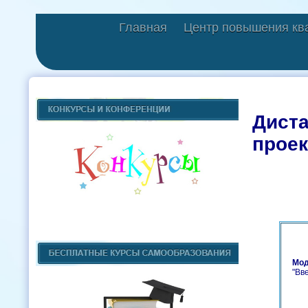
Главная
Центр повышения кв
Диста
проек
Мод
"Вв