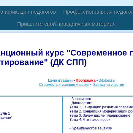
алификации педагогов
Профессиональная педагог
Пришлите свой праздничный материал
нционный курс "Современное п
тирование" (ДК СПП)
Цели и задачи
•
Программа
•
Эффекты
Стоимость и условия участия
•
Заявка на участие
- Знакомство
- Диагностика
Тема 1
. Тенденции развития соврем
Тема 2.
Концепция модернизации рос
уль 1
Тема 3.
Зачем школе планирование
едение"
Тема 4.
Что такое проект
-
Практическое задание