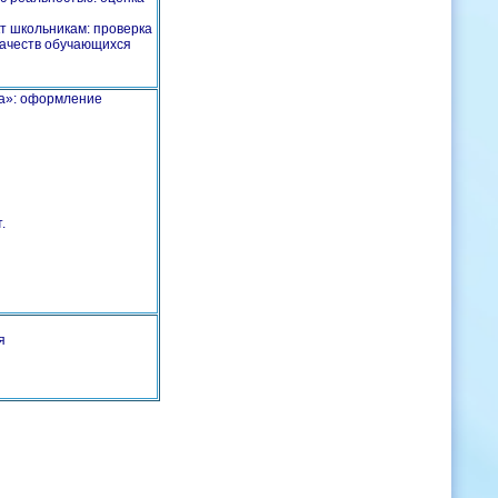
т школьникам: проверка
 качеств обучающихся
а»: оформление
.
я