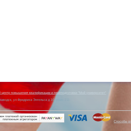
центр повышения квалификации и переподготовки "Мой университет"
заводск, ул.Фридриха Энгельса д.10, офис 211
Способы о