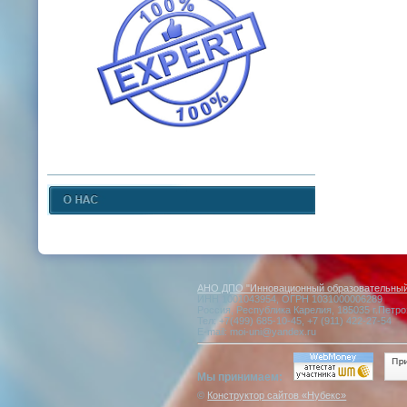
АНО ДПО "Инновационный образовательный 
ИНН 1001043954, ОГРН 1031000006289
Россия, Республика Карелия, 185035 г.Петро
Тел: +7(499) 685-10-45, +7 (911) 422-27-54
E-mail: moi-uni@yandex.ru
Мы принимаем:
©
Конструктор сайтов «Нубекс»