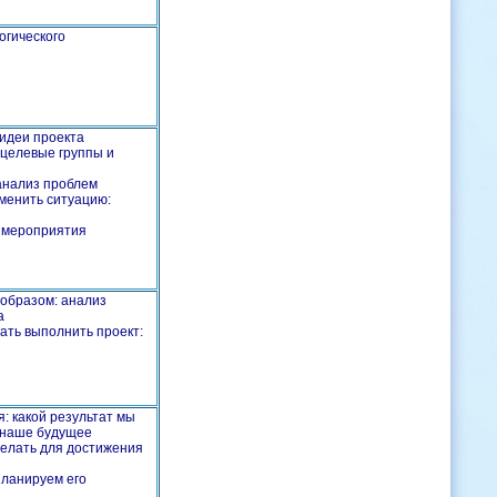
огического
 идеи проекта
 целевые группы и
анализ проблем
менить ситуацию:
 мероприятия
образом: анализ
а
ать выполнить проект:
я: какой результат мы
а наше будущее
делать для достижения
планируем его