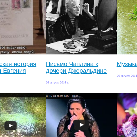
ская история
Письмо Чаплина к
Музык
я Евгения
дочери Джеральдине
26 августа 2014
26 августа 2014 г.