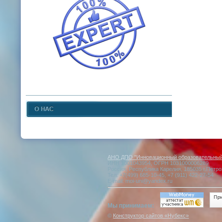
АНО ДПО "Инновационный образовательный 
ИНН 1001043954, ОГРН 1031000006289
Россия, Республика Карелия, 185035 г.Петро
Тел: +7(499) 685-10-45, +7 (911) 422-27-54
E-mail: moi-uni@yandex.ru
Мы принимаем:
©
Конструктор сайтов «Нубекс»