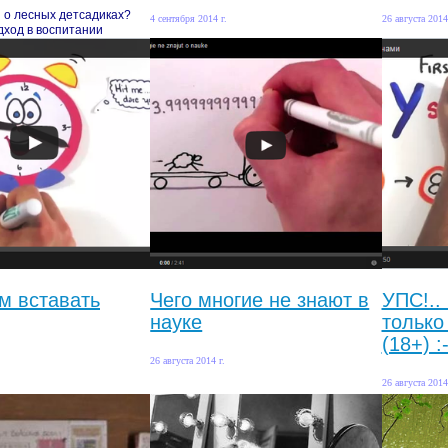
 о лесных детсадиках?
4 сентября 2014 г.
26 августа 2014
дход в воспитании
м вставать
Чего многие не знают в
УПС!..
науке
только
(18+) :-
26 августа 2014 г.
26 августа 2014