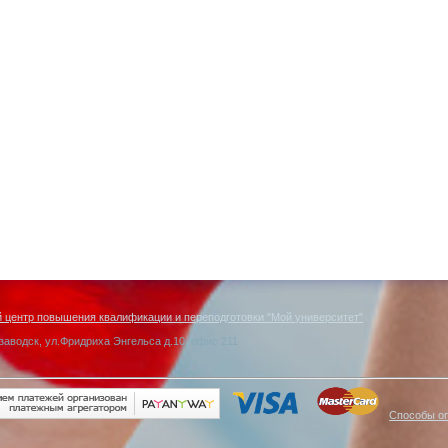
центр повышения квалификации и переподготовки "Мой университет"
заводск, ул.Фридриха Энгельса д.10, офис 211
Способы о