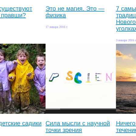
существуют
Это не магия. Это —
7 самы
 правши?
физика
традиц
Нового
17 января 2016 г.
уголка
3 января 2016 г
детские садики
Сила мысли с научной
Ничего
точки зрения
течени