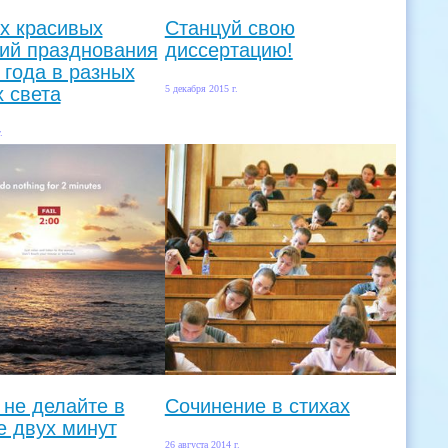
х красивых
Станцуй свою
ий празднования
диссертацию!
 года в разных
х света
5 декабря 2015 г.
.
 не делайте в
Сочинение в стихах
е двух минут
26 августа 2014 г.